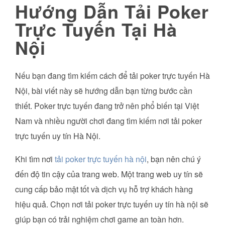
Hướng Dẫn Tải Poker
Trực Tuyến Tại Hà
Nội
Nếu bạn đang tìm kiếm cách để tải poker trực tuyến Hà
Nội, bài viết này sẽ hướng dẫn bạn từng bước cần
thiết. Poker trực tuyến đang trở nên phổ biến tại Việt
Nam và nhiều người chơi đang tìm kiếm nơi tải poker
trực tuyến uy tín Hà Nội.
Khi tìm nơi
tải poker trực tuyến hà nội
, bạn nên chú ý
đến độ tin cậy của trang web. Một trang web uy tín sẽ
cung cấp bảo mật tốt và dịch vụ hỗ trợ khách hàng
hiệu quả. Chọn nơi tải poker trực tuyến uy tín hà nội sẽ
giúp bạn có trải nghiệm chơi game an toàn hơn.