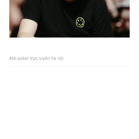
tải poker trực tuyến hà nội