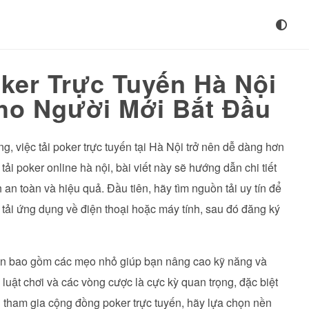
ker Trực Tuyến Hà Nội
Cho Người Mới Bắt Đầu
g, việc tải poker trực tuyến tại Hà Nội trở nên dễ dàng hơn
i poker online hà nội, bài viết này sẽ hướng dẫn chi tiết
an toàn và hiệu quả. Đầu tiên, hãy tìm nguồn tải uy tín để
n tải ứng dụng về điện thoại hoặc máy tính, sau đó đăng ký
còn bao gồm các mẹo nhỏ giúp bạn nâng cao kỹ năng và
 luật chơi và các vòng cược là cực kỳ quan trọng, đặc biệt
 tham gia cộng đồng poker trực tuyến, hãy lựa chọn nền