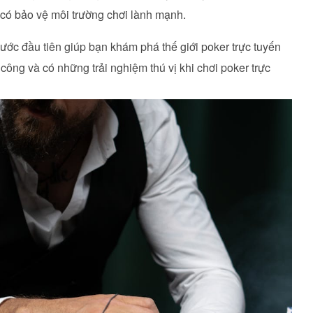
có bảo vệ môi trường chơi lành mạnh.
bước đầu tiên giúp bạn khám phá thế giới poker trực tuyến
ông và có những trải nghiệm thú vị khi chơi poker trực